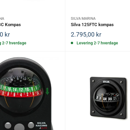
NA
SILVA MARINA
BC Kompas
Silva 125FTC kompas
is
Salgspris
0 kr
2.795,00 kr
g 2-7 hverdage
Levering 2-7 hverdage