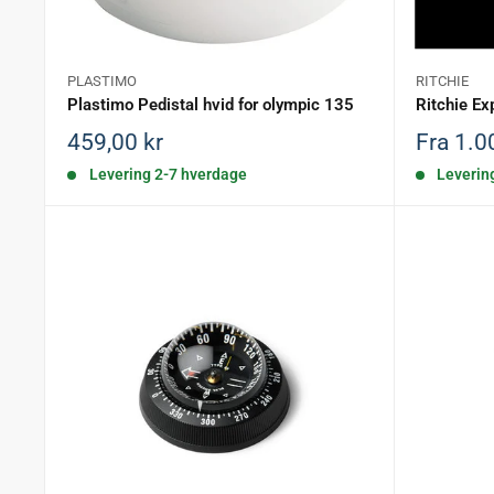
PLASTIMO
RITCHIE
Plastimo Pedistal hvid for olympic 135
Ritchie Ex
Salgspris
Salgspr
459,00 kr
Fra 1.0
Levering 2-7 hverdage
Leverin