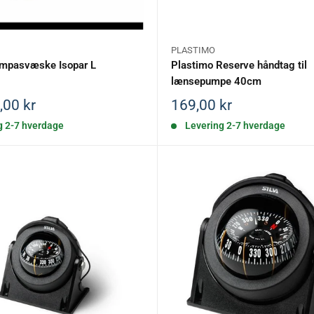
ing
PLASTIMO
ompasvæske Isopar L
Plastimo Reserve håndtag til
lænsepumpe 40cm
ed først. Vi udvælger kun marinekompasser fra førende mærker, så
is
Salgspris
,00 kr
169,00 kr
g 2-7 hverdage
Levering 2-7 hverdage
kt os gerne for personlig rådgivning.