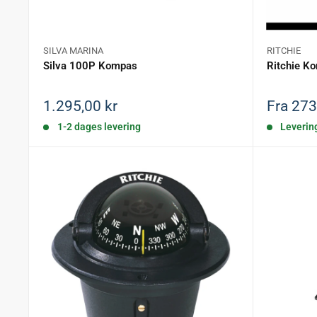
Dansk Marine Center – kvalitet og erfar
SILVA MARINA
RITCHIE
Silva 100P Kompas
Ritchie K
Hos Dansk Marine Center sætter vi kvalitet og sikkerh
Salgspris
Salgspr
1.295,00 kr
Fra 273
1-2 dages levering
Leverin
Se hele udvalget af kompasser til både her – og konta