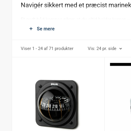
Navigér sikkert med et præcist marin
Et godt båd kompas sikrer, at du altid holder kursen 
fra anerkendte producenter. Alle modeller er designet 
Se mere
Viser 1 - 24 af 71 produkter
Vis: 24 pr. side
Vores udvalg omfatter:
Indbygningskompasser – ideelle til fast montering på
Pejlekompasser – perfekte til navigation og kurskontr
Reservedele og tilbehør – så du kan vedligeholde og 
Find det rette kompas til din båd
Uanset om du sejler til fritid eller professionelt, har
så du får maksimal sikkerhed og komfort på vandet.