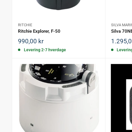
RITCHIE
SILVA MARI
Ritchie Explorer, F-50
Silva 70
Salgspris
Salgspr
990,00 kr
1.295,0
Levering 2-7 hverdage
Leverin