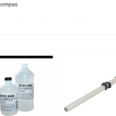
ekompas
– også når GPS eller elektronik svigter. Vi tilbyder både klassi
til maritim brug og modstår saltvand, sol og vibrationer.
 styreplads eller instrumentbord
ol under sejlads
justere dit eksisterende kompas
 vi et kompas, der passer til dine behov. Vores eksperter står kla