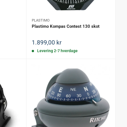
PLASTIMO
Plastimo Kompas Contest 130 skot
 du får et produkt, du kan stole på år efter år.
Salgspris
1.899,00 kr
Levering 2-7 hverdage