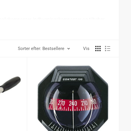
ske pejlekompasser, indbygningskompasser og tilbehør
Sorter efter: Bestsellere
Vis
r med rådgivning om valg, montering og vedligeholdelse,