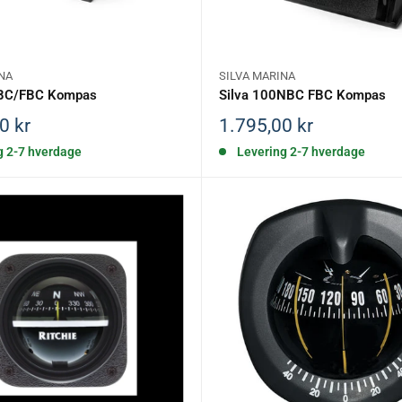
NA
SILVA MARINA
NBC/FBC Kompas
Silva 100NBC FBC Kompas
is
Salgspris
0 kr
1.795,00 kr
g 2-7 hverdage
Levering 2-7 hverdage