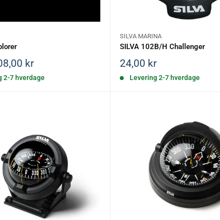
SILVA MARINA
plorer
SILVA 102B/H Challenger
is
Salgspris
08,00 kr
24,00 kr
g 2-7 hverdage
Levering 2-7 hverdage