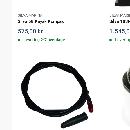
SILVA MARINA
SILVA MARI
Silva 58 Kayak Kompas
Silva 103
Salgspris
Salgspr
575,00 kr
1.545,0
Levering 2-7 hverdage
Leverin