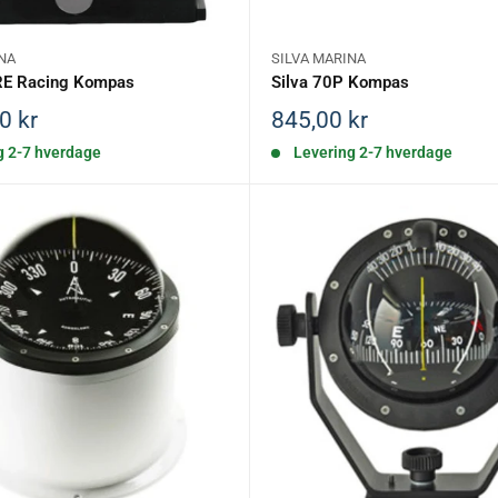
NA
SILVA MARINA
RE Racing Kompas
Silva 70P Kompas
is
Salgspris
0 kr
845,00 kr
g 2-7 hverdage
Levering 2-7 hverdage