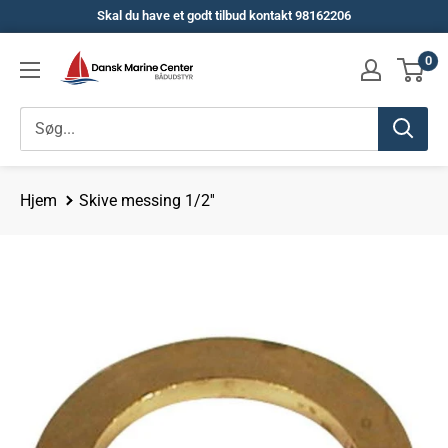
Spring
Skal du have et godt tilbud kontakt 98162206
til
Dansk
0
indhold
Marine
Center
Hjem
Skive messing 1/2''