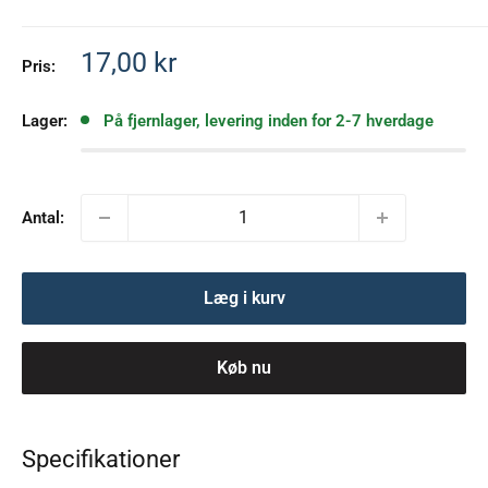
Salgspris
17,00 kr
Pris:
Lager:
På fjernlager, levering inden for 2-7 hverdage
Antal:
Læg i kurv
Køb nu
Specifikationer