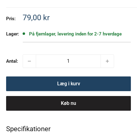
Salgspris
79,00 kr
Pris:
Lager:
På fjernlager, levering inden for 2-7 hverdage
Antal:
Læg i kurv
Køb nu
Specifikationer