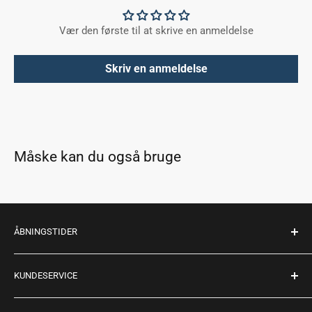
Vær den første til at skrive en anmeldelse
Skriv en anmeldelse
Måske kan du også bruge
ÅBNINGSTIDER
Mandag - fredag: 10:00 - 17:30
KUNDESERVICE
Lørdag: 10:00 - 14:00
Søndag: Lukket
Køb returlabel