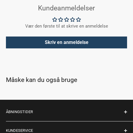
Kundeanmeldelser
Vær den første til at skrive en anmeldelse
Skriv en anmeldelse
Måske kan du også bruge
ÅBNINGSTIDER
Mandag - fredag: 10:00 - 17:30
KUNDESERVICE
Lørdag: 10:00 - 14:00