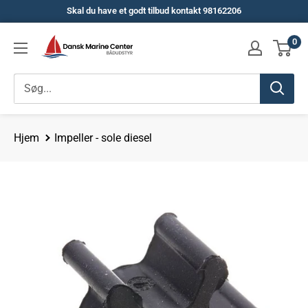
Spring
Skal du have et godt tilbud kontakt 98162206
til
Dansk
0
indhold
Marine
Center
Hjem
Impeller - sole diesel