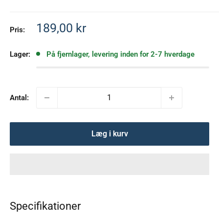
Salgspris
189,00 kr
Pris:
Lager:
På fjernlager, levering inden for 2-7 hverdage
Antal:
Læg i kurv
Specifikationer