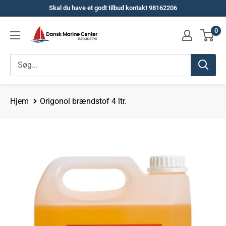
Spring
Skal du have et godt tilbud kontakt 98162206
til
Dansk
0
indhold
Marine
Center
Hjem
Origonol brændstof 4 ltr.