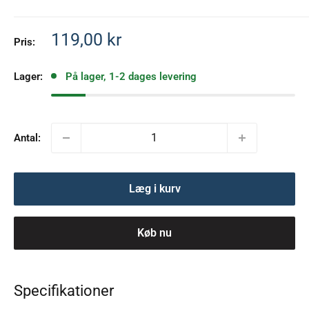
Salgspris
119,00 kr
Pris:
Lager:
På lager, 1-2 dages levering
Antal:
Læg i kurv
Køb nu
Specifikationer