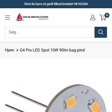
Spring
Skal du have et godt tilbud kontakt 98162206
til
Dansk
0
indhold
Marine
Center
Hjem
G4 Pro LED Spot 10W 90lm bag pind